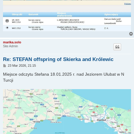
marika.solo
Site Admin
Re: STEFAN offspring of Skierka and Królewic
P
23 Mar 2026, 21:15
o
s
Miejsce odczytu Stefana 18.01.2025 r. nad Jeziorem Ulubat w N
t
Turcji