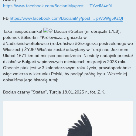
https://www.facebook.com/BocianiMy/post ... TYvciM4e9l
FB
https://www.facebook.com/BocianiMy/post ... pWoWg5KzQl
Taka niespodzianka!
Bocian #Stefan (nr obrączki 17L8),
potomek #Skierki i #Królewicza z gniazda w
#NadleśnictwieBolewice (rodzeństwo #Grzegorza postrzelonego we
Włoszech) ŻYJE! Właśnie został odczytany w Turcji nad Jeziorem
Ulubat 1671 km od miejsca pochodzenia. Niestety nadajnik przestał
działać w Bułgarii w pierwszych miesiącach migracji w 2023 roku.
Obecnie ptak jest w 3 kalendarzowym roku życia, prawdopodobnie
więc zmierza w kierunku Polski, by podjąć próbę lęgu. Wcześniej
opisaliśmy jego historię tutaj:
Bocian czarny "Stefan", Turcja 18.01.2025 r., fot. Z.K.