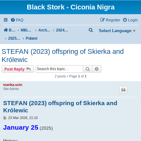
Black Stork - Ciconia Nigra
FAQ
Register
Login
S
Board index
MIGRATION OF BLACK STORKS WITH TRANSMITTERS
Archive - previous seasons
2024/2025 SEASON
Select Language
▼
e
2025 SPRING-SUMMER
Poland
a
STEFAN (2023) offspring of Skierka and
r
Królewic
c
Search
Advanced search
Post Reply
h
2 posts • Page
1
of
1
marika.solo
Site Admin
STEFAN (2023) offspring of Skierka and
Królewic
P
23 Mar 2026, 21:10
o
January 25
s
(2025)
t
History: