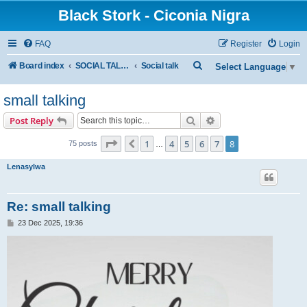
Black Stork - Ciconia Nigra
FAQ
Register
Login
S
Board index
SOCIAL TALKING
Social talk
Select Language
▼
e
small talking
a
r
Search
Advanced search
Post Reply
c
Page
8
of
8
1
4
5
6
7
8
Previous
75 posts
…
h
Lenasylwa
Re: small talking
P
23 Dec 2025, 19:36
o
s
t