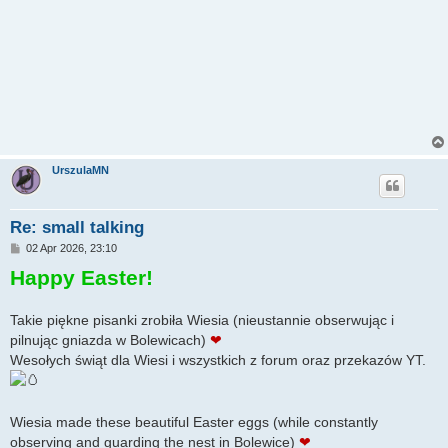
UrszulaMN
Re: small talking
P
02 Apr 2026, 23:10
o
Happy Easter!
s
t
Takie piękne pisanki zrobiła Wiesia (nieustannie obserwując i
pilnując gniazda w Bolewicach)
❤
Wesołych świąt dla Wiesi i wszystkich z forum oraz przekazów YT.
Wiesia made these beautiful Easter eggs (while constantly
observing and guarding the nest in Bolewice)
❤