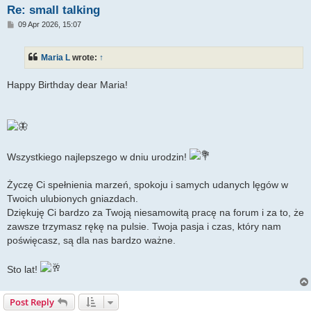
Re: small talking
P
09 Apr 2026, 15:07
o
s
t
Maria L
wrote:
↑
Happy Birthday dear Maria!
Wszystkiego najlepszego w dniu urodzin!
Życzę Ci spełnienia marzeń, spokoju i samych udanych lęgów w
Twoich ulubionych gniazdach.
Dziękuję Ci bardzo za Twoją niesamowitą pracę na forum i za to, że
zawsze trzymasz rękę na pulsie. Twoja pasja i czas, który nam
poświęcasz, są dla nas bardzo ważne.
Sto lat!
Post Reply