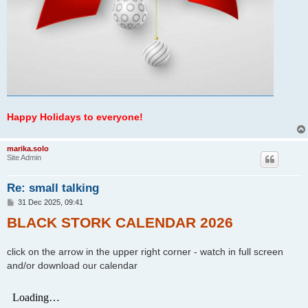
Happy Holidays to everyone!
marika.solo
Site Admin
Re: small talking
P
31 Dec 2025, 09:41
o
BLACK STORK CALENDAR 2026
s
t
click on the arrow in the upper right corner - watch in full screen
and/or download our calendar